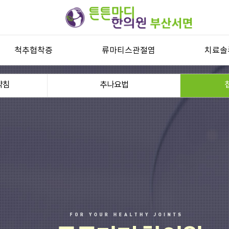
척추협착증
류마티스관절염
치료솔
척추관협착증
류마티스관절염과 자가진단
연골한약
약침
추나요법
허리디스크
류마티스관절염 한방치료
초음파유
목디스크
추나
퇴행성디스크
첩약 건
기타 척추질환
교통사고