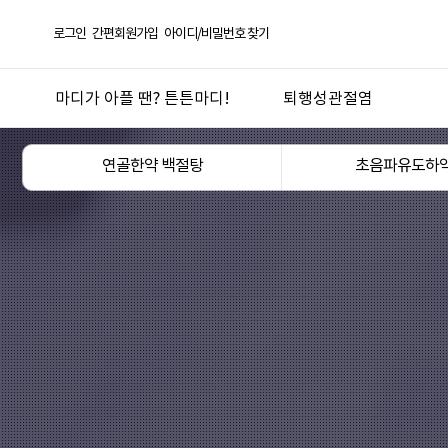
로그인
간편회원가입
아이디/비밀번호 찾기
마디가 아플 땐? 튼튼마디!
퇴행성관절염
선택! 튼튼마디
퇴행성관절염
연골한약 백절탕
초음파유도하
한방의 과학화 실현
오십견
튼튼마디 연혁
반월상연골손상
좋은약재 안심탕전
무릎연골연화증
언론 보도 및 칼럼
산후관절통
튼튼마디 TV
기타 관절질환
도서
관절건강생활
진료절차
지점안내