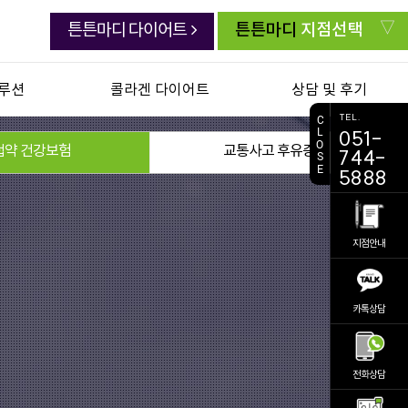
튼튼마디
지점선택
튼튼마디 다이어트
루션
콜라겐 다이어트
상담 및 후기
TEL.
C
L
051-
 백절탕
다이어트도 튼튼마디
치료생생 동영상
O
첩약 건강보험
교통사고 후유증
744-
S
E
도하약침
피부미인 다이어트
생생치료 후기
5888
요법
내장지방 다이어트
자주묻는 질문
강보험
체질개선 다이어트
주치의 상담실
지점안내
 후유증
부작용DOWN 다이어트
전화상담 요청
다이어트 생생후기
진료 예약
카톡상담
다이어트 이벤트
비대면 진료
의료진소개
공지사항
전화상담