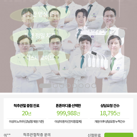
허리협착증무릎연골통증
정**
신청완료
척추관협착증 문의
이**
신청완료
퇴행성관절염 문의
한**
신청완료
척추관협착증 문의
남**
신청완료
관절통증 문의
박**
신청완료
기타 관절질환 문의
조**
신청완료
1
2
3
4
5
6
7
8
오십견 문의
여**
신청완료
기타 관절질환 문의
조**
신청완료
척추관절 중점 진료
튼튼마디를 선택한
상담요청 건수
손가락관절염 문의
이**
신청완료
20
999,988
18,795
년
건
건
[초진]산후관절통
양**
신청완료
허리협착증무릎연골통증
정**
신청완료
이상의 노하우 (강남점 개원 기준)
이상의 환자 (전지점 합계)
개원 이후 상담요청 누적건수
척추관협착증 문의
이**
신청완료
퇴행성관절염 문의
한**
신청완료