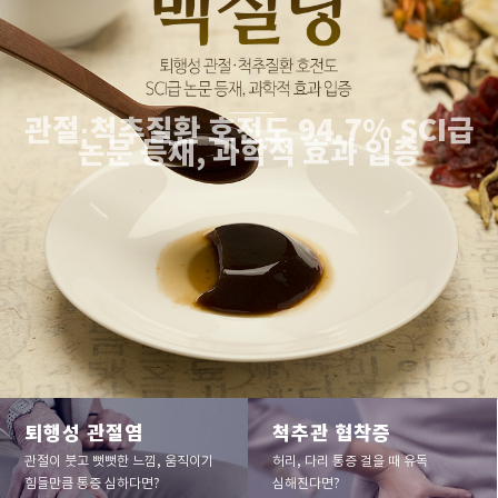
관절·척추질환 호전도 94.7% SCI급
논문 등재, 과학적 효과 입증
퇴행성 관절염
척추관 협착증
관절이 붓고 뻣뻣한 느낌, 움직이기
허리, 다리 통증 걸을 때 유독
힘들만큼 통증 심하다면?
심해진다면?