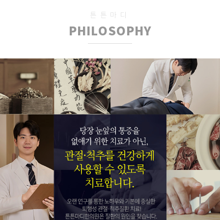
김**
신청완료
[초진]기타척추질환
조**
신청완료
튼튼마디
[초진]손가락관절염
조**
신청완료
PHILOSOPHY
류마티스 관절염 문의
한**
신청완료
손가락관절염 문의
강**
신청완료
[초진]허리디스크
조**
신청완료
[초진]허리디스크
조**
신청완료
손가락관절염 문의
최**
신청완료
손가락관절염 문의
최**
신청완료
[초진]퇴행성관절염
김**
신청완료
척추관협착증 문의
유**
신청완료
[초진]허리디스크
지**
신청완료
[재진]기타클리닉
이**
신청완료
[초진]허리디스크
윤**
신청완료
[초진]허리디스크
윤**
신청완료
[초진]척추관협착증
전**
신청완료
손가락관절염 문의
양**
신청완료
기타 관절질환 문의
조**
신청완료
오십견 문의
여**
신청완료
기타 관절질환 문의
조**
신청완료