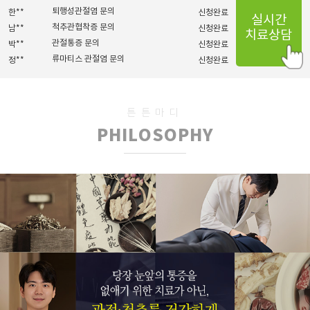
척추관협착증 문의
남**
신청완료
실시간
관절통증 문의
박**
신청완료
치료상담
류마티스 관절염 문의
정**
신청완료
[초진]손가락관절염
한**
신청완료
[초진]허리디스크
이**
신청완료
퇴행성관절염 문의
김**
신청완료
[초진]기타척추질환
조**
신청완료
튼튼마디
[초진]손가락관절염
조**
신청완료
PHILOSOPHY
류마티스 관절염 문의
한**
신청완료
손가락관절염 문의
강**
신청완료
[초진]허리디스크
조**
신청완료
[초진]허리디스크
조**
신청완료
손가락관절염 문의
최**
신청완료
손가락관절염 문의
최**
신청완료
[초진]퇴행성관절염
김**
신청완료
척추관협착증 문의
유**
신청완료
[초진]허리디스크
지**
신청완료
[재진]기타클리닉
이**
신청완료
[초진]허리디스크
윤**
신청완료