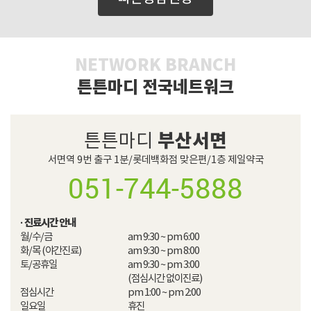
NETWORK BRANCH
튼튼마디 전국네트워크
부산서면
튼튼마디
서면역 9번 출구 1분/롯데백화점 맞은편/1층 제일약국
051-744-5888
· 진료시간 안내
월/수/금

am 9:30 ~ pm 6:00

화/목 (야간진료)

am 9:30 ~ pm 8:00

토/공휴일

am 9:30 ~ pm 3:00

(점심시간 없이진료)

점심시간

pm 1:00 ~ pm 2:00​

일요일
휴진