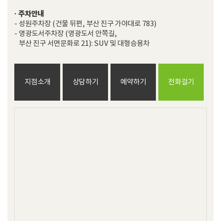
· 주차안내
- 성원주차장 (건물 뒤편, 부산 진구 가야대로 783)

- 영광도서주차장 (영광도서 안쪽길, 

   부산 진구 서면문화로 21): SUV 및 대형승용차
지점소개
상담하기
예약하기
전화걸기