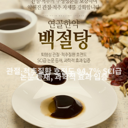
관절·척추질환 호전도 94.7% SCI급
논문 등재, 과학적 효과 입증