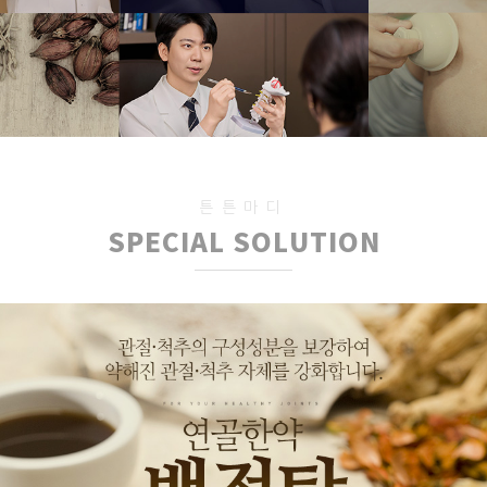
손가락관절염 문의
이**
신청완료
[초진]산후관절통
양**
신청완료
허리협착증무릎연골통증
정**
신청완료
척추관협착증 문의
이**
신청완료
퇴행성관절염 문의
한**
신청완료
척추관협착증 문의
남**
신청완료
관절통증 문의
박**
신청완료
기타 관절질환 문의
조**
신청완료
튼튼마디
오십견 문의
여**
신청완료
SPECIAL SOLUTION
기타 관절질환 문의
조**
신청완료
손가락관절염 문의
이**
신청완료
[초진]산후관절통
양**
신청완료