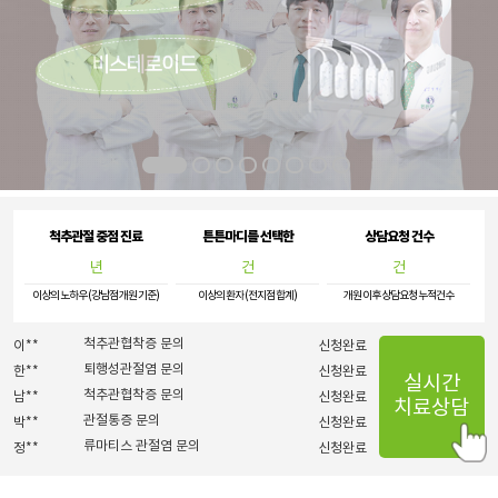
허리협착증무릎연골통증
정**
신청완료
척추관협착증 문의
이**
신청완료
퇴행성관절염 문의
한**
신청완료
척추관협착증 문의
남**
신청완료
관절통증 문의
박**
신청완료
기타 관절질환 문의
조**
신청완료
1
2
3
4
5
6
7
8
오십견 문의
여**
신청완료
기타 관절질환 문의
조**
신청완료
척추관절 중점 진료
튼튼마디를 선택한
상담요청 건수
손가락관절염 문의
이**
신청완료
년
건
건
[초진]산후관절통
양**
신청완료
허리협착증무릎연골통증
정**
신청완료
이상의 노하우 (강남점 개원 기준)
이상의 환자 (전지점 합계)
개원 이후 상담요청 누적건수
척추관협착증 문의
이**
신청완료
퇴행성관절염 문의
한**
신청완료
척추관협착증 문의
남**
신청완료
실시간
관절통증 문의
박**
신청완료
치료상담
류마티스 관절염 문의
정**
신청완료
[초진]손가락관절염
한**
신청완료
[초진]허리디스크
이**
신청완료
퇴행성관절염 문의