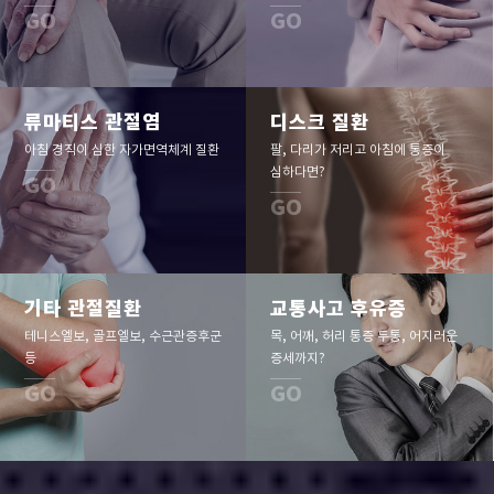
GO
GO
류마티스 관절염
디스크 질환
아침 경직이 심한 자가면역체계 질환
팔, 다리가 저리고 아침에 통증이
심하다면?
GO
GO
기타 관절질환
교통사고 후유증
테니스엘보, 골프엘보, 수근관증후군
목, 어깨, 허리 통증 두통, 어지러운
등
증세까지?
GO
GO