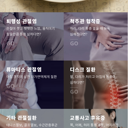
퇴행성 관절염
척추관 협착증
관절이 붓고 뻣뻣한 느낌, 움직이기
허리, 다리 통증 걸을 때 유독
힘들만큼 통증 심하다면?
심해진다면?
GO
GO
류마티스 관절염
디스크 질환
아침 경직이 심한 자가면역체계 질환
팔, 다리가 저리고 아침에 통증이
심하다면?
GO
GO
기타 관절질환
교통사고 후유증
테니스엘보, 골프엘보, 수근관증후군
목, 어깨, 허리 통증 두통, 어지러운