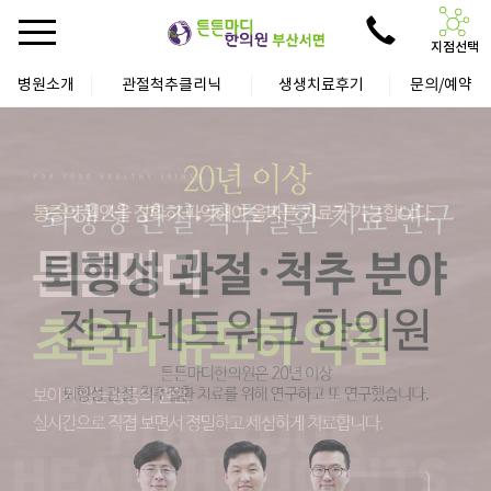
지점선택
병원소개
관절척추클리닉
생생치료후기
문의/예약