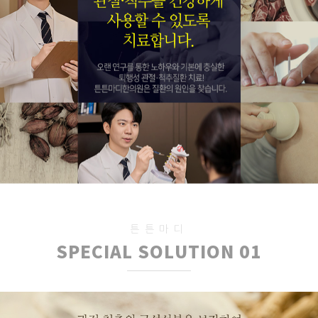
[초진]허리디스크
윤**
신청완료
[초진]척추관협착증
전**
신청완료
손가락관절염 문의
양**
신청완료
기타 관절질환 문의
조**
신청완료
오십견 문의
여**
신청완료
기타 관절질환 문의
조**
신청완료
손가락관절염 문의
이**
신청완료
[초진]산후관절통
양**
신청완료
허리협착증무릎연골통증
정**
신청완료
척추관협착증 문의
이**
신청완료
퇴행성관절염 문의
한**
신청완료
척추관협착증 문의
남**
신청완료
관절통증 문의
박**
신청완료
기타 관절질환 문의
조**
신청완료
튼튼마디
오십견 문의
여**
신청완료
SPECIAL SOLUTION 01
기타 관절질환 문의
조**
신청완료
손가락관절염 문의
이**
신청완료
[초진]산후관절통
양**
신청완료